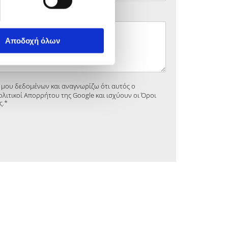
Αποδοχή όλων
μου δεδομένων και αναγνωρίζω ότι αυτός ο
λιτικοί Απορρήτου της Google και ισχύουν οι Όροι
ς.*