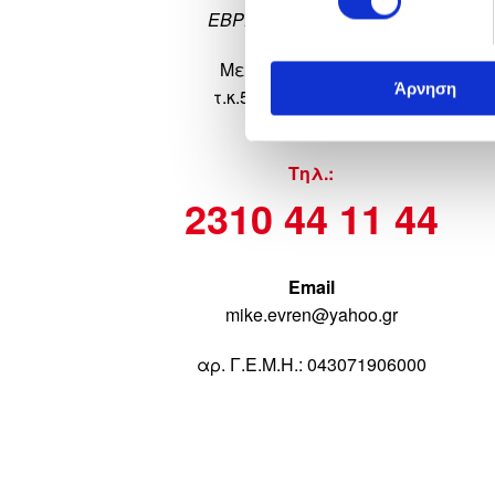
ΕΒΡΕΝΟΓΛΟΥ ΜΙΧΑΛΗΣ
Μεταμορφώσεως 13,
Άρνηση
τ.κ.55 132, Καλαμαριά
Τηλ.:
2310 44 11 44
Email
mike.evren@yahoo.gr
αρ. Γ.Ε.Μ.Η.: 043071906000