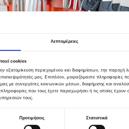
Λεπτομέρειες
οιεί cookies
την εξατομίκευση περιεχομένου και διαφημίσεων, την παροχή 
 επισκεψιμότητάς μας. Επιπλέον, μοιραζόμαστε πληροφορίες π
ΦΟΡΜΑ ΕΠΙΚΟΙΝΩΝΙΑΣ
ό μας με συνεργάτες κοινωνικών μέσων, διαφήμισης και αναλύσ
 πληροφορίες που τους έχετε παραχωρήσει ή τις οποίες έχουν σ
Τα πεδία με * είναι υποχρεωτικά
υπηρεσιών τους.
Ονοματεπώνυμο*
Θέμα
Προτιμήσεις
Στατιστικά