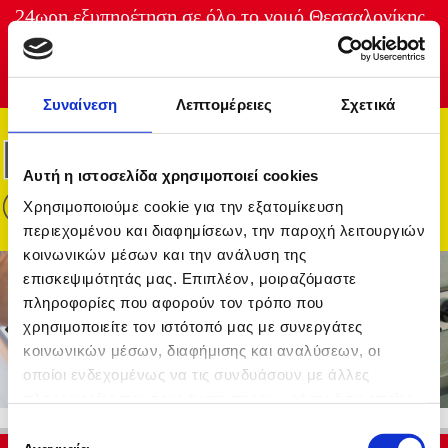
24ωρη εξυπηρέτηση σε όλο το νομό Θεσσαλονίκης
Συναίνεση
Λεπτομέρειες
Σχετικά
Αυτή η ιστοσελίδα χρησιμοποιεί cookies
Χρησιμοποιούμε cookie για την εξατομίκευση
περιεχομένου και διαφημίσεων, την παροχή λειτουργιών
κοινωνικών μέσων και την ανάλυση της
επισκεψιμότητάς μας. Επιπλέον, μοιραζόμαστε
πληροφορίες που αφορούν τον τρόπο που
χρησιμοποιείτε τον ιστότοπό μας με συνεργάτες
κοινωνικών μέσων, διαφήμισης και αναλύσεων, οι
οποίοι ενδεχομένως να τις συνδυάσουν με άλλες
πληροφορίες που τους έχετε παραχωρήσει ή τις οποίες
έχουν συλλέξει σε σχέση με την από μέρους σας χρήση
Επιλογή
των υπηρεσιών τους.